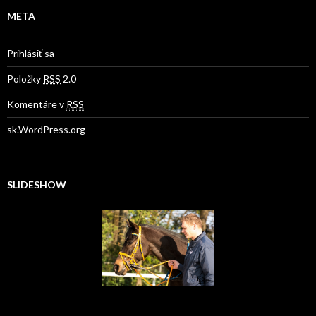
META
Prihlásiť sa
Položky
RSS
2.0
Komentáre v
RSS
sk.WordPress.org
SLIDESHOW