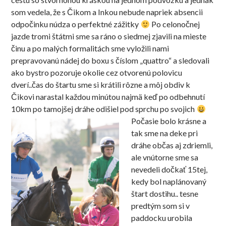
som vedela, že s Čikom a Inkou nebude napriek absencii
odpočinku núdza o perfektné zážitky
Po celonočnej
jazde tromi štátmi sme sa ráno o siedmej zjavili na mieste
činu a po malých formalitách sme vyložili nami
prepravovanú nádej do boxu s číslom „quattro“ a sledovali
ako bystro pozoruje okolie cez otvorenú polovicu
dverí..čas do štartu sme si krátili rôzne a môj obdiv k
Čikovi narastal každou minútou najmä keď po odbehnutí
10km po tamojšej dráhe odišiel pod sprchu po svojich
Počasie b
olo krásne a
tak sme na deke pri
dráhe občas aj zdriemli,
ale vnútorne sme sa
nevedeli dočkať 15tej,
kedy bol naplánovaný
štart dostihu.. tesne
predtým som si v
paddocku urobila