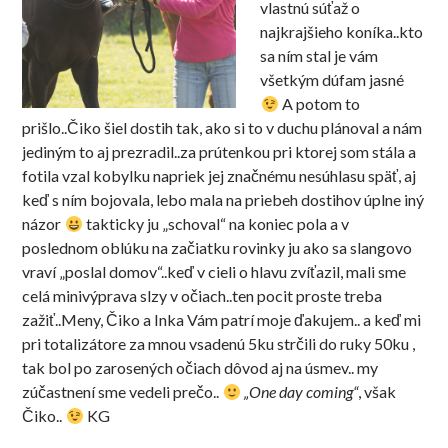
vlastnú súťaž o
najkrajšieho koníka..kto
sa ním stal je vám
všetkým dúfam jasné
A potom to
prišlo..Čiko šiel dostih tak, ako si to v duchu plánoval a nám
jediným to aj prezradil..za prútenkou pri ktorej som stála a
fotila vzal kobylku napriek jej značnému nesúhlasu späť, aj
keď s ním bojovala, lebo mala na priebeh dostihov úplne iný
názor
takticky ju „schoval“ na koniec pola a v
poslednom oblúku na začiatku rovinky ju ako sa slangovo
vraví „poslal domov“..keď v cieli o hlavu zvíťazil, mali sme
celá minivýprava slzy v očiach..ten pocit proste treba
zažiť..Meny, Čiko a Inka Vám patrí moje ďakujem.. a keď mi
pri totalizátore za mnou vsadenú 5ku strčili do ruky 50ku ,
tak bol po zarosených očiach dôvod aj na úsmev.. my
zúčastnení sme vedeli prečo..
„One day coming“
, však
Čiko..
KG