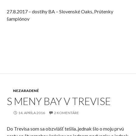
27.8.2017 – dostihy BA – Slovenské Oaks, Prútenky
šampiónov
NEZARADENÉ
S MENY BAY V TREVISE
14. APRÍLA 2016
2 KOMENTÁRE
Do Trevisa som sa obzvlášť tešila..jednak šlo o moju prvú
cestu so štvornohou kráskou na jednom podvozku a jednak