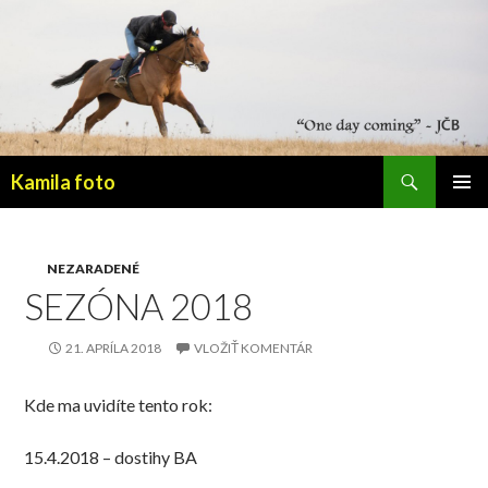
Hľadať
Kamila foto
PRESKOČIŤ
HLAVNÉ
NA
MENU
OBSAH
NEZARADENÉ
SEZÓNA 2018
21. APRÍLA 2018
VLOŽIŤ KOMENTÁR
Kde ma uvidíte tento rok:
15.4.2018 – dostihy BA