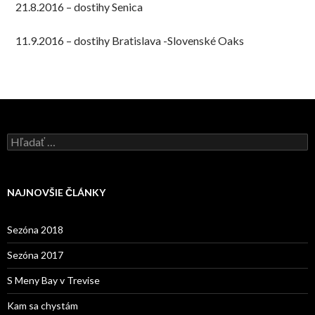
21.8.2016 – dostihy Senica
11.9.2016 – dostihy Bratislava -Slovenské Oaks
H
ľ
a
d
a
NAJNOVŠIE ČLÁNKY
ť
:
Sezóna 2018
Sezóna 2017
S Meny Bay v Trevise
Kam sa chystám