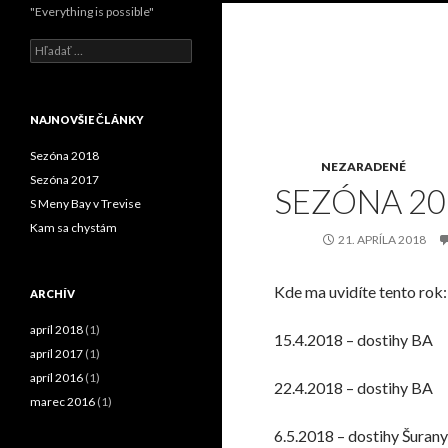
"Everything is possible"
H
ľ
a
d
a
NAJNOVŠIE ČLÁNKY
ť
:
Sezóna 2018
NEZARADENÉ
Sezóna 2017
SEZÓNA 20
S Meny Bay v Trevise
Kam sa chystám
21. APRÍLA 2018
Kde ma uvidíte tento rok:
ARCHÍV
apríl 2018
(1)
15.4.2018 – dostihy BA
apríl 2017
(1)
apríl 2016
(1)
22.4.2018 – dostihy BA
marec 2016
(1)
6.5.2018 – dostihy Šurany