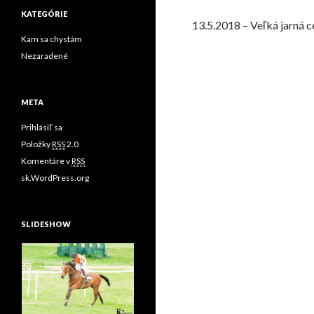
KATEGÓRIE
13.5.2018 – Veľká jarná c
Kam sa chystám
Nezaradené
META
Prihlásiť sa
Položky
RSS
2.0
Komentáre v
RSS
sk.WordPress.org
SLIDESHOW