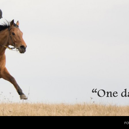
PR
FO