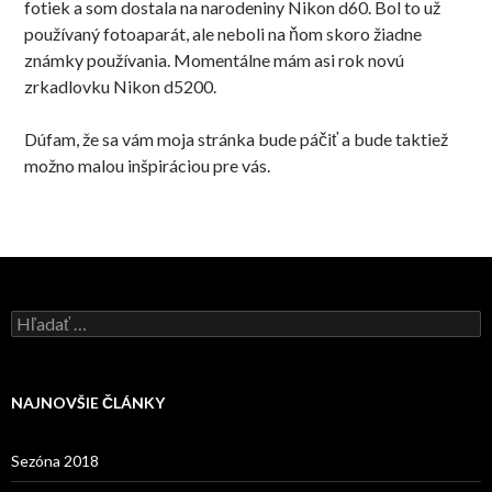
fotiek a som dostala na narodeniny Nikon d60. Bol to už
používaný fotoaparát, ale neboli na ňom skoro žiadne
známky používania. Momentálne mám asi rok novú
zrkadlovku Nikon d5200.
Dúfam, že sa vám moja stránka bude páčiť a bude taktiež
možno malou inšpiráciou pre vás.
H
ľ
a
d
a
NAJNOVŠIE ČLÁNKY
ť
:
Sezóna 2018