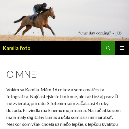
Hľadať
Kamila foto
PRESKOČIŤ
HLAVNÉ
NA
MENU
OBSAH
O MNE
Volám sa Kamila. Mám 16 rokov a som amatérska
fotografka. Najčastejšie fotím kone, ale taktiež aj psov či
iné zvieratá, prírodu. S fotením som začala asi 4 roky
dozadu. Priviedla ma k nemu moja mama. Na začiatku som
mala malý digitálny Lumix a učila som sa s ním narábať.
Neskôr som však chcela už niečo lepšie, s lepšou kvalitou