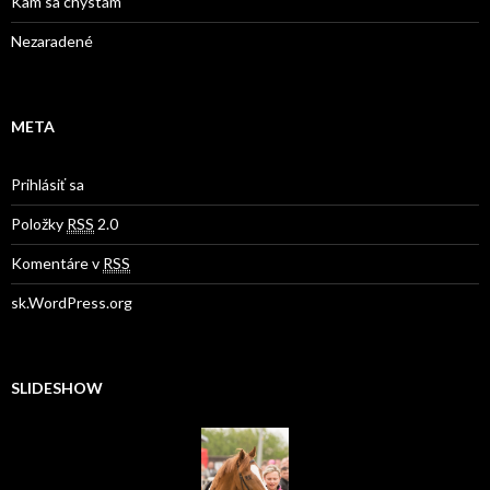
Kam sa chystám
Nezaradené
META
Prihlásiť sa
Položky
RSS
2.0
Komentáre v
RSS
sk.WordPress.org
SLIDESHOW